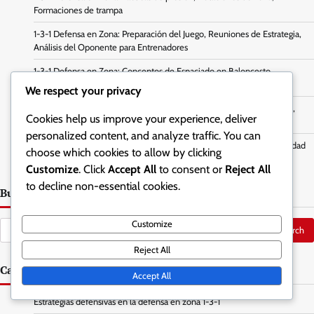
Formaciones de trampa
1-3-1 Defensa en Zona: Preparación del Juego, Reuniones de Estrategia,
Análisis del Oponente para Entrenadores
1-3-1 Defensa en Zona: Conceptos de Espaciado en Baloncesto,
Mantenimiento de la Estructura, Técnicas de Movimiento Efectivas
We respect your privacy
1-3-1 Defensa en Zona: Posicionamiento para Rebotes en Baloncesto,
Cookies help us improve your experience, deliver
Asegurando Posesiones, Fundamentos Defensivos
personalized content, and analyze traffic. You can
1-3-1 Defensa en Zona: Asignaciones Defensivas en Baloncesto, Claridad
choose which cookies to allow by clicking
en los Roles, Minimizar la Confusión
Customize
. Click
Accept All
to consent or
Reject All
to decline non-essential cookies.
Buscar
Customize
Search
for:
Reject All
Categorías
Accept All
Estrategias defensivas en la defensa en zona 1-3-1