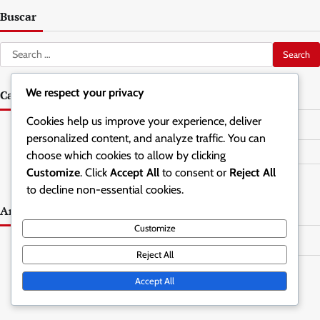
Buscar
Search
for:
We respect your privacy
Categorías
Cookies help us improve your experience, deliver
Estrategias defensivas en la defensa en zona 1-3-1
personalized content, and analyze traffic. You can
Posicionamiento de Jugadores en la Defensa en Zona 1-3-1
choose which cookies to allow by clicking
Customize
. Click
Accept All
to consent or
Reject All
Técnicas de entrenamiento para defensa en zona 1-3-1
to decline non-essential cookies.
Archivo
Customize
February 2026
Reject All
January 2026
Accept All