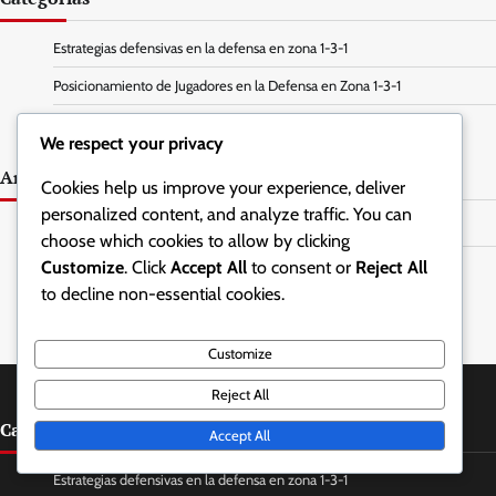
Estrategias defensivas en la defensa en zona 1-3-1
Posicionamiento de Jugadores en la Defensa en Zona 1-3-1
Técnicas de entrenamiento para defensa en zona 1-3-1
We respect your privacy
Archivo
Cookies help us improve your experience, deliver
personalized content, and analyze traffic. You can
February 2026
choose which cookies to allow by clicking
Customize
. Click
Accept All
to consent or
Reject All
January 2026
to decline non-essential cookies.
Customize
Reject All
Categorías
Accept All
Estrategias defensivas en la defensa en zona 1-3-1